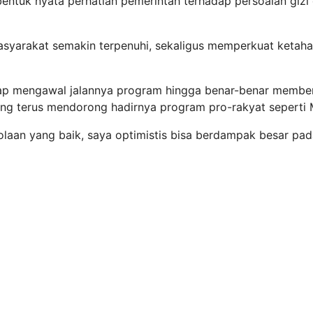
entuk nyata perhatian pemerintah terhadap persoalan gizi
syarakat semakin terpenuhi, sekaligus memperkuat ketah
ap mengawal jalannya program hingga benar-benar membe
yang terus mendorong hadirnya program pro-rakyat seperti
lolaan yang baik, saya optimistis bisa berdampak besar pa