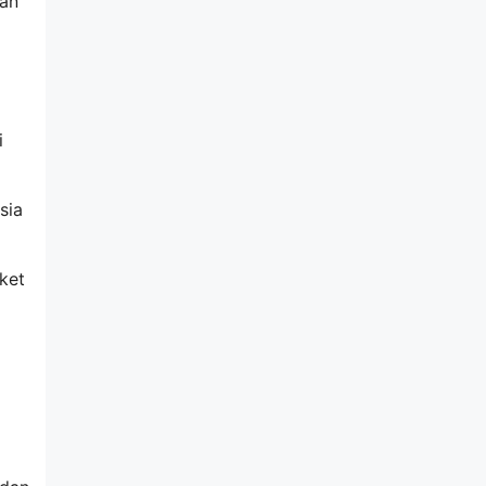
kan
i
sia
ket