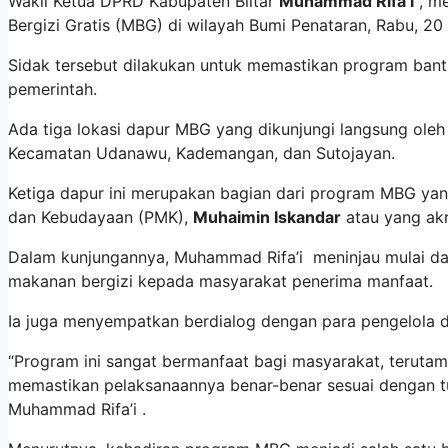
Wakil Ketua DPRD Kabupaten Blitar
Muhammad Rifa’i
, me
Bergizi Gratis (MBG) di wilayah Bumi Penataran, Rabu, 20
Sidak tersebut dilakukan untuk memastikan program bantu
pemerintah.
Ada tiga lokasi dapur MBG yang dikunjungi langsung oleh 
Kecamatan Udanawu, Kademangan, dan Sutojayan.
Ketiga dapur ini merupakan bagian dari program MBG yang
dan Kebudayaan (PMK),
Muhaimin Iskandar
atau yang ak
Dalam kunjungannya, Muhammad Rifa’i meninjau mulai dar
makanan bergizi kepada masyarakat penerima manfaat.
Ia juga menyempatkan berdialog dengan para pengelola 
“Program ini sangat bermanfaat bagi masyarakat, teruta
memastikan pelaksanaannya benar-benar sesuai dengan tuju
Muhammad Rifa’i .