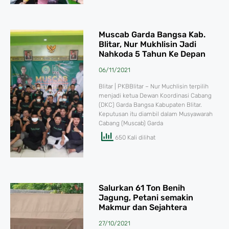
Muscab Garda Bangsa Kab.
Blitar, Nur Mukhlisin Jadi
Nahkoda 5 Tahun Ke Depan
06/11/2021
Blitar | PKBBlitar – Nur Muchlisin terpilih
menjadi ketua Dewan Koordinasi Cabang
(DKC) Garda Bangsa Kabupaten Blitar.
Keputusan itu diambil dalam Musyawarah
Cabang (Muscab) Garda
650 Kali dilihat
Salurkan 61 Ton Benih
Jagung, Petani semakin
Makmur dan Sejahtera
27/10/2021