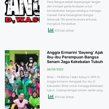
Panji Bangsa adalah kepanjangan tangan
dan menjadi garda terdepan untuk
kemaslahatan bangsa sekaligus menjaga
marwah Partai Kebangkitan Bangsa
Sebanyak 130 peserta secara antusias
mengikuti Pendidikan
470 Kali dilihat
Anggia Ermarini ‘Gayeng’ Ajak
Ibu-ibu Perempuan Bangsa
Senam Jaga Kekebalan Tubuh
06/03/2022
Blitar – PKBBlitar | Wakil Ketua IV DPR RI,
Anggia Ermarini mengajak ibu-ibu di
Kabupaten Blitar untuk menjaga kekebalan
tubuh. Caranya dengan senam santai yang
876 Kali dilihat